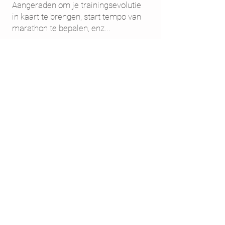
Aangeraden om je trainingsevolutie
in kaart te brengen, start tempo van
marathon te bepalen, enz...
Laat je nu professioneel begeleiden
voor je halve of volledige marathon in
het najaar !
normale prijs: 115 € test 1 + 150 €
voor 3 maanden begeleiding = 265 €
- 88€ / maand
in pakketvorm: 225 € - 40 € korting
(indien hertest nog eens 25 € korting
op test €90 ipv €115), nu
75€ excl
btw / maand
ipv 88 € / maand