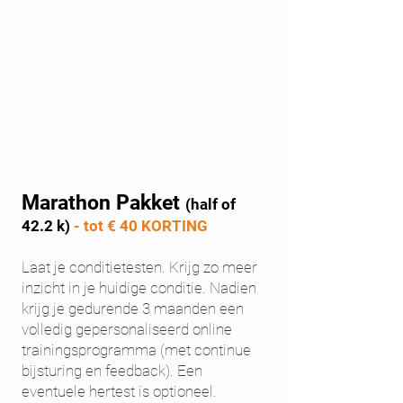
MARATHON
PAKKET
full loop-
begeleiding
75€ / mnd
Marathon Pakket
(half of
42.2 k)
- tot € 40 KORTING
Laat je conditietesten. Krijg zo meer
inzicht in je huidige conditie. Nadien
krijg je gedurende 3 maanden een
volledig gepersonaliseerd online
trainingsprogramma (met continue
bijsturing en feedback). Een
eventuele hertest is optioneel.