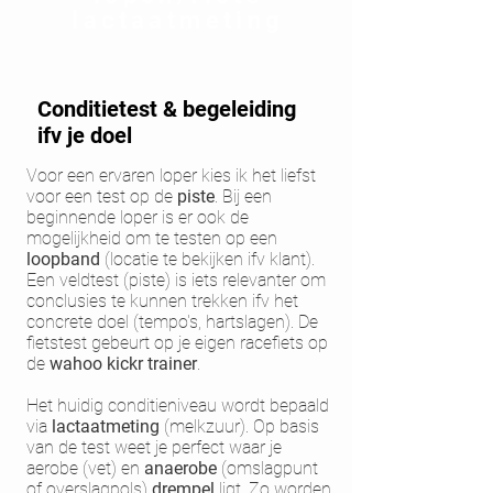
lactaatmeting
Conditietest & begeleiding
ifv je doel
Voor een ervaren loper kies ik het liefst
voor een test op de
piste
. Bij een
beginnende loper is er ook de
mogelijkheid om te testen op een
loopband
(locatie te bekijken ifv klant).
Een veldtest (piste) is iets relevanter om
conclusies te kunnen trekken ifv het
concrete doel (tempo's, hartslagen). De
fietstest gebeurt op je eigen racefiets op
de
wahoo kickr trainer
.
Het huidig conditieniveau wordt bepaald
via
lactaatmeting
(melkzuur).
Op basis
van de test weet je perfect waar je
aerobe (vet) en
anaerobe
(omslagpunt
of overslagpols)
drempel
ligt. Zo worden