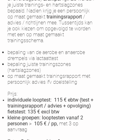
je juiste trainings- en hartslagzones
bepaald.
Nadien krijg je een persoonlijk
op maat gemaakt
trainingsrapport
/
advies / richtlijnen mee. Tussentijds kan
je ook kiezen om opgevolgd te worden
met een op maat gemaakt
trainingsschema.
bepaling van de aerobe en anaerobe
drempels via lactaattest
bepaling juiste trainingszones
(hartslagzones)
op maat gemaakt trainingsrapport met
persoonlijk advies ifv doelstelling
Prijs:
individuele
looptest: 115 € ebtw (test +
trainingsrapport / advies + opvolging)
fietstest: 135 € excl btw
kleine groepen: looptesten vanaf 2
personen
>
105 € / pp,
met 3 op
aanvraag