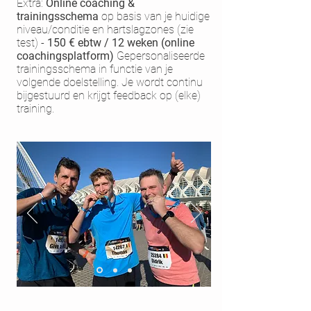
Extra:
Online coaching &
trainingsschema
op basis van je huidige
niveau/conditie en hartslagzones (zie
test) -
150 € ebtw / 12 weken (online
coachingsplatform)
Gepersonaliseerde
trainingsschema in functie van je
volgende doelstelling. Je wordt continu
bijgestuurd en krijgt feedback op (elke)
training.